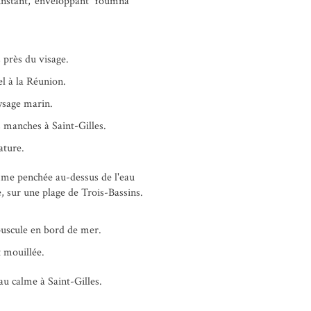
 instant, enveloppant Youmna