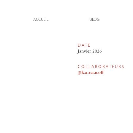
YOUMN
SÉANCE PORTRAIT À TROIS-BASSINS
ACCUEIL
BLOG
DATE
Janvier 2026
COLLABORATEURS
@k.a.r.a.n.off