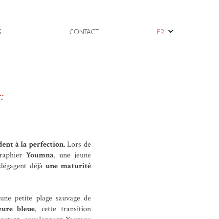
S
CONTACT
FR
:
rdent à la perfection.
Lors de
graphier
Youmna
, une jeune
 dégagent déjà
une maturité
'une petite plage sauvage de
eure bleue
, cette transition