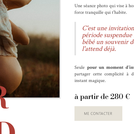
Une séance photo qui vise à ho
force tranquille qui t'habite.
C'est une invitatio
période suspendue e
bébé un souvenir d
l'attend déjà.
Seule
pour un moment d'in
partager cette complicité à 
R
instant magique.
à partir de 280 €
D
ME CONTACTER