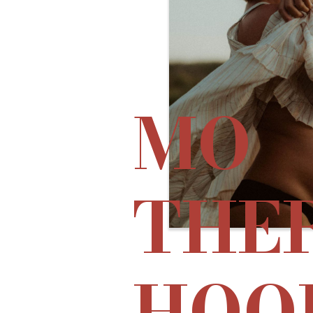
MO
THE
HOO